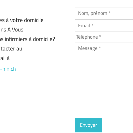
s à votre domicile
oins A Vous
s infirmiers à domicile?
ntacter au
il à
-hin.ch