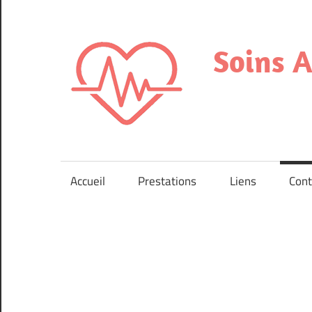
Skip
to
content
Soins 
Infirmières
indépendantes
à
Accueil
Prestations
Liens
Cont
domicile
Neuchâtel
et
environs